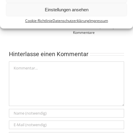
Einstellungen ansehen
Das Leben ist Veränderung
das 10 Minuten Happy
Cookie-Richtlinie
Datenschutzerklärung
Impressum
Februar 27th, 2023
|
0
Weihnachtsrezept
Kommentare
Dezember 22nd, 2020
|
0
Kommentare
Hinterlasse einen Kommentar
Kommentar