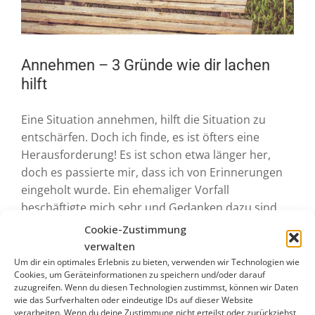
Annehmen – 3 Gründe wie dir lachen
hilft
Eine Situation annehmen, hilft die Situation zu
entschärfen. Doch ich finde, es ist öfters eine
Herausforderung! Es ist schon etwa länger her,
doch es passierte mir, dass ich von Erinnerungen
eingeholt wurde. Ein ehemaliger Vorfall
beschäftigte mich sehr und Gedanken dazu sind
immer wieder aufgepoppt. Es ergeben sich
Cookie-Zustimmung
zusätzlich ein paar Fragen: […]
verwalten
Um dir ein optimales Erlebnis zu bieten, verwenden wir Technologien wie
Cookies, um Geräteinformationen zu speichern und/oder darauf
Januar 17th, 2019
|
0 Kommentare
zuzugreifen. Wenn du diesen Technologien zustimmst, können wir Daten
Weiterlesen
wie das Surfverhalten oder eindeutige IDs auf dieser Website
verarbeiten. Wenn du deine Zustimmung nicht erteilst oder zurückziehst,