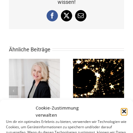
wissen!
Facebook
X
E-
Mail
Ähnliche Beiträge
Das Leben ist Veränderung
das 10 Minuten Happy
Cookie-Zustimmung
Februar 27th, 2023
|
0
Weihnachtsrezept
verwalten
Kommentare
Dezember 22nd, 2020
|
0
Kommentare
Um dir ein optimales Erlebnis zu bieten, verwenden wir Technologien wie
Cookies, um Geräteinformationen zu speichern und/oder darauf
zuzugreifen. Wenn du diesen Technologien zustimmst, können wir Daten