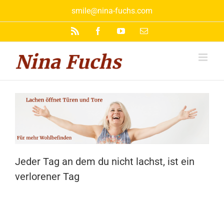
Zum
smile@nina-fuchs.com
Inhalt
springen
Rss
Facebook
YouTube
E-
Mail
Jeder Tag an dem du nicht lachst, ist ein
verlorener Tag