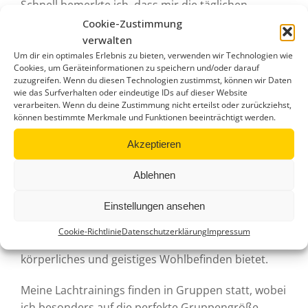
Schnell bemerkte ich, dass mir die täglichen
Lachübungen im Alltag sowahl privat als auch
Cookie-Zustimmung
beruflich enorm halfen. Meine positiven Gefühle
verwalten
sind gestärkt, so kann ich mit schwierigen
Um dir ein optimales Erlebnis zu bieten, verwenden wir Technologien wie
Cookies, um Geräteinformationen zu speichern und/oder darauf
Situationen gelassener umgehen. Insgesamt bin
zuzugreifen. Wenn du diesen Technologien zustimmst, können wir Daten
ich entspannter. Lachen hilft mir abzuschalten, so
wie das Surfverhalten oder eindeutige IDs auf dieser Website
verarbeiten. Wenn du deine Zustimmung nicht erteilst oder zurückziehst,
bin ich effektiver, da ich mich auf das Wesentliche
können bestimmte Merkmale und Funktionen beeinträchtigt werden.
konzentrieren kann.
Akzeptieren
In meiner Apotheke habe ich deshalb auch zum
Wohl meiner MitarbeiterInnen, Lachübungen
Ablehnen
eingeführt. Schon seit 2013 mache ich täglich mit
Einstellungen ansehen
meinem Team Lachpausen. Mit dieser
Praxiserfahrung zeige ich Ihnen die
Cookie-Richtlinie
Datenschutzerklärung
Impressum
unermesslichen Vorteile, die Lachen für Ihr
körperliches und geistiges Wohlbefinden bietet.
Meine Lachtrainings finden in Gruppen statt, wobei
ich besonders auf die perfekte Gruppengröße